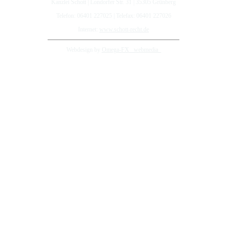
Kanzlei Schott | Londorfer Str. 31 | 35305 Grünberg
Telefon: 06401 227025 | Telefax: 06401 227026
Internet:
www.schott-recht.de
Webdesign by
Omega-FX _webmedia_