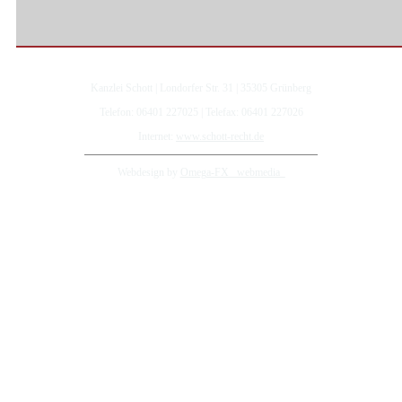
Kanzlei Schott | Londorfer Str. 31 | 35305 Grünberg
Telefon: 06401 227025 | Telefax: 06401 227026
Internet:
www.schott-recht.de
Webdesign by
Omega-FX _webmedia_