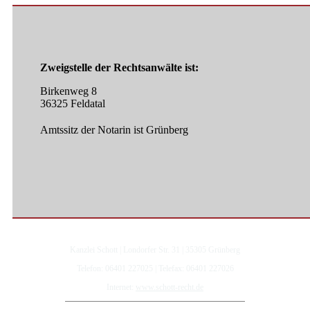
Zweigstelle der Rechtsanwälte ist:
Birkenweg 8
36325 Feldatal
Amtssitz der Notarin ist Grünberg
Kanzlei Schott | Londorfer Str. 31 | 35305 Grünberg
Telefon: 06401 227025 | Telefax: 06401 227026
Internet:
www.schott-recht.de