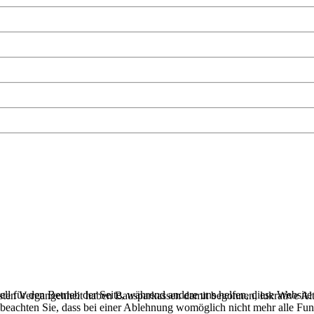
ell für den Betrieb der Seite, während andere uns helfen, diese Websit
sten Vergangenheit haben Bausparkassen damit begonnen, lukrative Alt
 beachten Sie, dass bei einer Ablehnung womöglich nicht mehr alle Funk