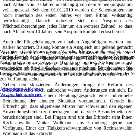
nach Ablauf von 10 Jahren unabhängig von dem Schenkungsdatum
voll angesetzt. Seit dem 01.01.2010 werden die Schenkungen nur
noch innerhalb des ersten Jahres vor dem Erbfall vollständig
berücksichtigt. Danach reduziert sich der Anspruch des
Pflichtteilsberechtigten jedes Jahr um ein weiteres Zehntel, so dass
nach Ablauf von 10 Jahren sein Anspruch komplett erloschen ist.
Auch die Pflegeleistungen von nahen Angehörigen werden nun
stärker honoriert. Bislang konnte ein Ausgleich nur geltend gemacht
Wir nutzen Cookies auf unserer Website. Einige von ihnen sind essenzi
werden, wenn die Angehörigen den Erblasser für längere Zeit
für den Betrieb der Seite, während andere uns helfen, diese Website un
pflegten und aus diesem Grund auf Teile ihres beruflichen
Nutzererfahrung zu verbessern (Tracking Cookies). Sie können selbst
Einkommens verzichteten. Zukünftig soll jeder Erbe einen
entscheiden, ob Sie die Cookies zulassen möchten. Bitte beachten Sie, 
Ausgleich für Pflegeleistungen erhalten, unabhängig davon, ob der
bei einer Ablehnung womöglich nicht mehr alle Funktionalitäten der Se
Pflegende auf sein eigenes berufliches Einkommen verzichtet hat.
zur Verfügung stehen.
Neben den skizzierten Änderungen bringt die Reform des
Akzeptieren
Ablehnen
Erbschaftsrechts noch zahlreiche weitere Änderungen mit sich. Es
Weitere Informationen
empfiehlt sich bei einem Beratungsgespräch eine individuelle
Betrachtung der eigenen Situation vorzunehmen. Gerade im
Erbrecht gilt, dass allgemeine Muster nur schwer auf den eigenen
Anwendungsbereich zu übertragen sind, da viele Besonderheiten zu
berücksichtigen sind. Bei Fragen rund um das Erbrecht steht Ihnen
Rechtsanwältin Maike Wollmann aus Grünberg gerne zur
Verfügung. Einer der Tätigkeitsschwerpunkte von Rechtsanwältin
Wollmann ist das Erbrecht.