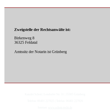
Zweigstelle der Rechtsanwälte ist:
Birkenweg 8
36325 Feldatal
Amtssitz der Notarin ist Grünberg
Kanzlei Schott | Londorfer Str. 31 | 35305 Grünberg
Telefon: 06401 227025 | Telefax: 06401 227026
Internet:
www.schott-recht.de