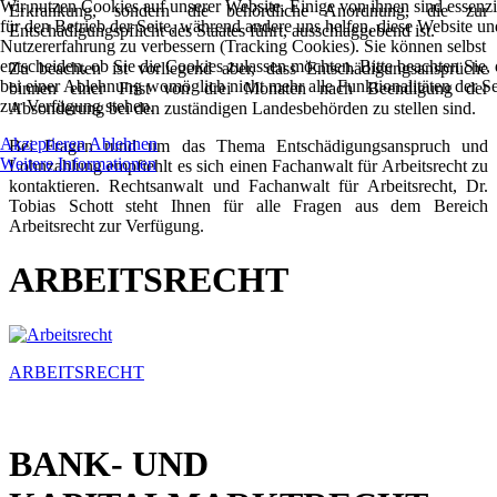
Wir nutzen Cookies auf unserer Website. Einige von ihnen sind essenzi
Erkrankung, sondern die behördliche Anordnung, die zur
für den Betrieb der Seite, während andere uns helfen, diese Website un
Entschädigungspflicht des Staates führt, ausschlaggebend ist.
Nutzererfahrung zu verbessern (Tracking Cookies). Sie können selbst
entscheiden, ob Sie die Cookies zulassen möchten. Bitte beachten Sie, 
Zu beachten ist vorliegend aber, dass Entschädigungsansprüche
bei einer Ablehnung womöglich nicht mehr alle Funktionalitäten der Se
binnen einer Frist von drei Monaten nach Beendigung der
zur Verfügung stehen.
Absonderung bei den zuständigen Landesbehörden zu stellen sind.
Akzeptieren
Ablehnen
Bei Fragen rund um das Thema Entschädigungsanspruch und
Weitere Informationen
Lohnzahlung empfiehlt es sich einen Fachanwalt für Arbeitsrecht zu
kontaktieren. Rechtsanwalt und Fachanwalt für Arbeitsrecht, Dr.
Tobias Schott steht Ihnen für alle Fragen aus dem Bereich
Arbeitsrecht zur Verfügung.
ARBEITSRECHT
ARBEITSRECHT
BANK- UND