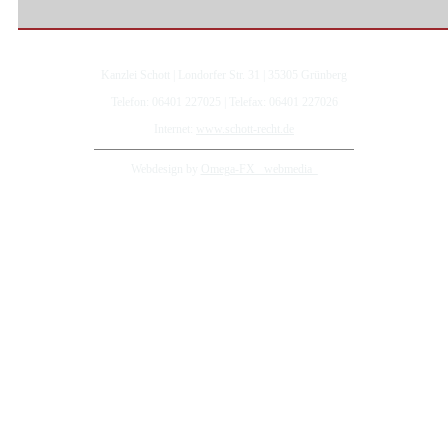
Kanzlei Schott | Londorfer Str. 31 | 35305 Grünberg
Telefon: 06401 227025 | Telefax: 06401 227026
Internet:
www.schott-recht.de
Webdesign by
Omega-FX _webmedia_