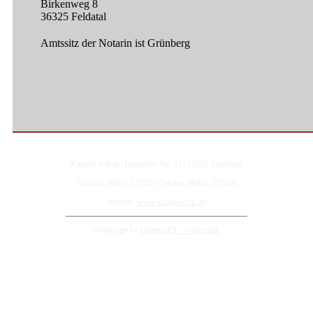
Birkenweg 8
36325 Feldatal
Amtssitz der Notarin ist Grünberg
Kanzlei Schott | Londorfer Str. 31 | 35305 Grünberg
Telefon: 06401 227025 | Telefax: 06401 227026
Internet:
www.schott-recht.de
Webdesign by
Omega-FX _webmedia_