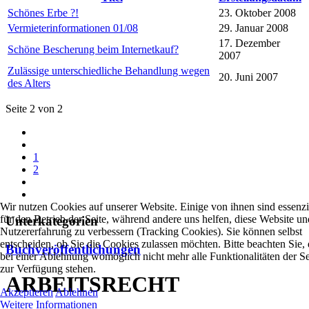
Schönes Erbe ?!
23. Oktober 2008
Vermieterinformationen 01/08
29. Januar 2008
17. Dezember
Schöne Bescherung beim Internetkauf?
2007
Zulässige unterschiedliche Behandlung wegen
20. Juni 2007
des Alters
Seite 2 von 2
1
2
Wir nutzen Cookies auf unserer Website. Einige von ihnen sind essenzi
für den Betrieb der Seite, während andere uns helfen, diese Website un
Unterkategorien
Nutzererfahrung zu verbessern (Tracking Cookies). Sie können selbst
entscheiden, ob Sie die Cookies zulassen möchten. Bitte beachten Sie, 
Buchveröffentlichungen
bei einer Ablehnung womöglich nicht mehr alle Funktionalitäten der Se
zur Verfügung stehen.
ARBEITSRECHT
Akzeptieren
Ablehnen
Weitere Informationen